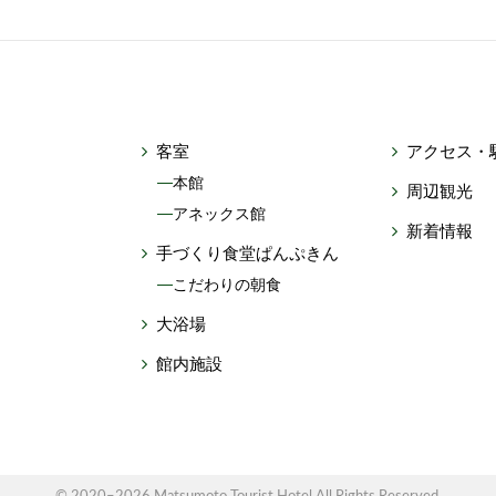
客室
アクセス・
本館
周辺観光
アネックス館
新着情報
手づくり食堂ぱんぷきん
こだわりの朝食
大浴場
館内施設
© 2020–2026 Matsumoto Tourist Hotel All Rights Reserved.